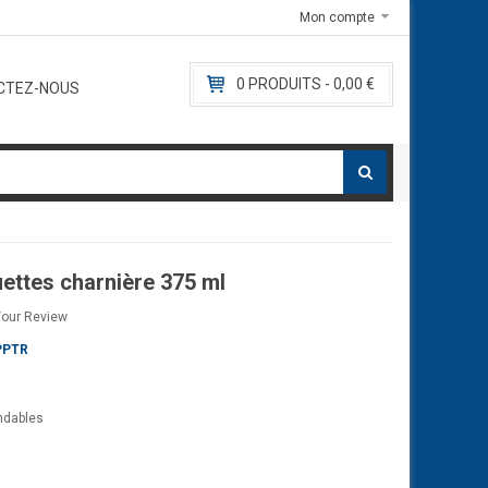
tact@lemballagealimentaire.com
Mon compte
0
PRODUITS -
0,00 €
CTEZ-NOUS
ettes charnière 375 ml
Your Review
PPTR
ndables