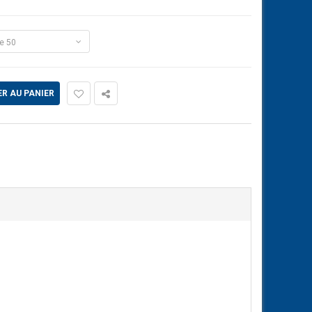
e 50
R AU PANIER