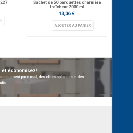
 227
Sachet de 50 barquettes charnière
Sache
fraîcheur 2000 ml
13,06 €
R
AJOUTER AU PANIER
s et économisez!
uniquement par e-mail, des offres spéciales et des
uits