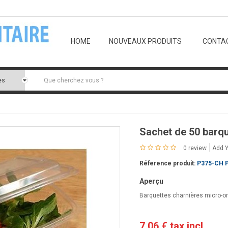
ntaire.com
E-mail:
con
HOME
NOUVEAUX PRODUITS
CONTA
Sachet de 50 barqu
0 review
Add 
Réference produit:
P375-CH 
Aperçu
Barquettes charnières micro-o
7,06 €
tax incl.