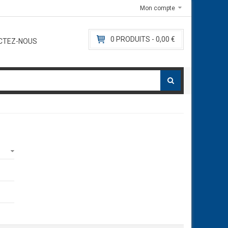
e.com
Mon compte
E-mail:
contact@l
0
PRODUITS -
0,00 €
CTEZ-NOUS