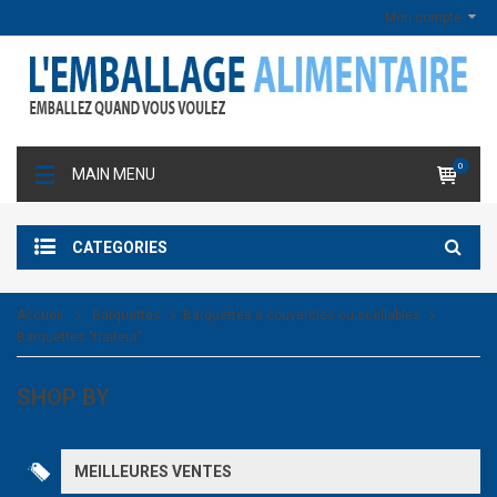
Mon compte
0
MAIN MENU
CATEGORIES
Accueil
Barquettes
Barquettes à couvercles ou scellables
Barquettes "traiteur"
SHOP BY
MEILLEURES VENTES