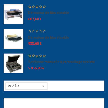
Dérouleur de film étirable
687,60 €
Dérouleur de film étirable
933,60 €
Scelleuse manuelle à verrouillage assisté
5 956,80 €
De A à Z