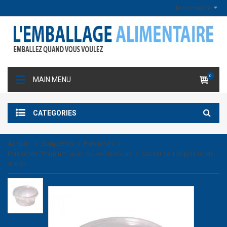
Mon compte
0
MAIN MENU
CATEGORIES
Accueil
Barquettes
Pots ronds
Pots ronds "Premium" avec couvercle inclus
Sachet de 100 pots ronds
400 cc