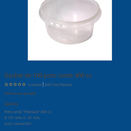
Sachet de 100 pots ronds 400 cc
0 review
Add Your Review
Réference produit:
PBAR400-RD.PPTR
Aperçu
Pots ronds "Prémium" 400 cc,
Ø 101 mm, H : 81 mm,
avec couvercles