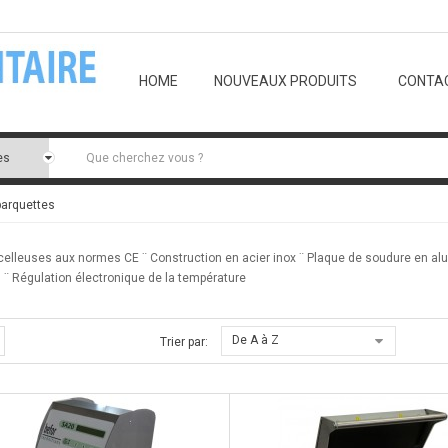
E-mail:
contact@lemballagealimentair
HOME
NOUVEAUX PRODUITS
CONTA
barquettes
elleuses aux normes CE ¨ Construction en acier inox ¨ Plaque de soudure en alu
. ¨ Régulation électronique de la température
De A à Z
Trier par: