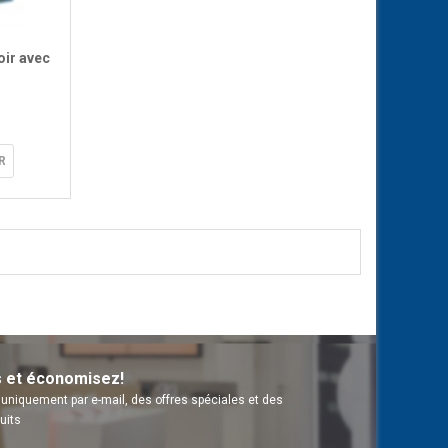
oir avec
R
s et économisez!
uniquement par e-mail, des offres spéciales et des
uits