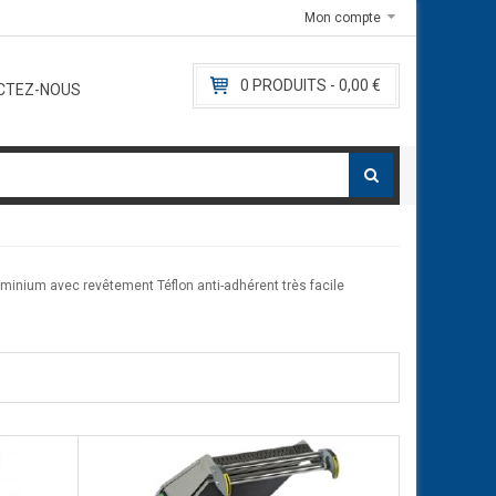
e.com
Mon compte
E-mail:
contact@l
0
PRODUITS -
0,00 €
CTEZ-NOUS
minium avec revêtement Téflon anti-adhérent très facile