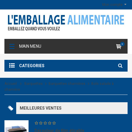
Mon compte
0
MAIN MENU
CATEGORIES
Accueil
Barquettes
Barquettes charnières
Bols salade à
charnière
MEILLEURES VENTES
Dérouleur de film étirable