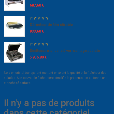
687,60 €
Dérouleur de film étirable
933,60 €
Scelleuse manuelle à verrouillage assisté
5 956,80 €
Bols en cristal transparent mettant en avant la qualité et la fraîcheur des
salades. Son couvercle à charnière simplifie la présentation et donne une
étanchéité parfaite.
Il n'y a pas de produits
dans cette catégorie!