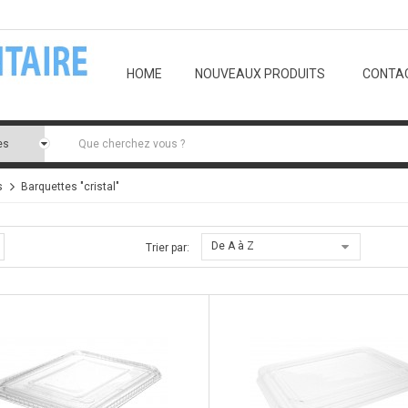
E-mail:
contact@lemballagealimentair
HOME
NOUVEAUX PRODUITS
CONTA
s
Barquettes "cristal"
De A à Z
Trier par: