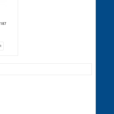
 187
R