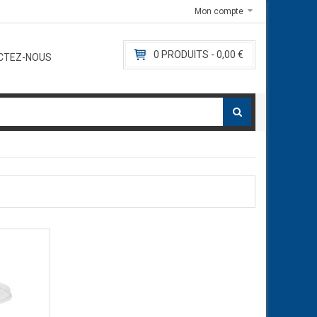
e.com
Mon compte
E-mail:
contact@l
0
PRODUITS -
0,00 €
CTEZ-NOUS