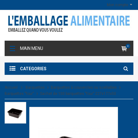
Mon compte
0
MAIN MENU
CATEGORIES
Accueil
Barquettes
Barquettes à couvercles ou scellables
Barquettes "four"
Sachet de 100 barquettes "four" 227x177x50