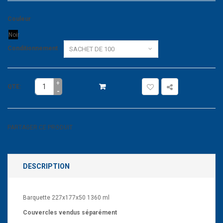
Couleur
Noir
Conditionnement
+
QTE:
-
PARTAGER CE PRODUIT
DESCRIPTION
Barquette 227x177x50 1360 ml
Couvercles vendus séparément