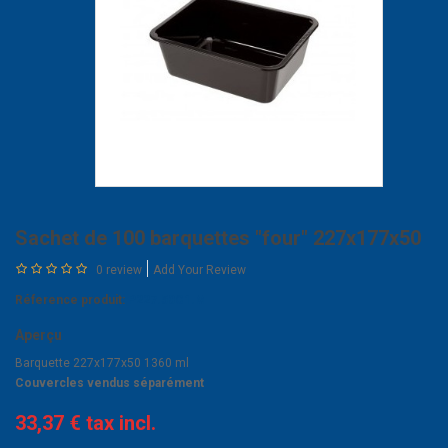
Sachet de 100 barquettes "four" 227x177x50
0 review
Add Your Review
Réference produit:
P227.50C1.M
Aperçu
Barquette 227x177x50 1360 ml
Couvercles vendus séparément
33,37 €
tax incl.