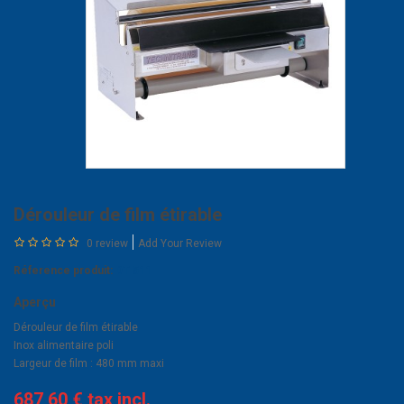
Dérouleur de film étirable
0 review
Add Your Review
Réference produit:
DT 511
Aperçu
Dérouleur de film étirable
Inox alimentaire poli
Largeur de film : 480 mm maxi
687,60 €
tax incl.