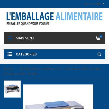
Mon compte
0
MAIN MENU
CATEGORIES
Accueil
Machines de conditionnement
Dérouleur de film étirable
Dérouleur de film étirable